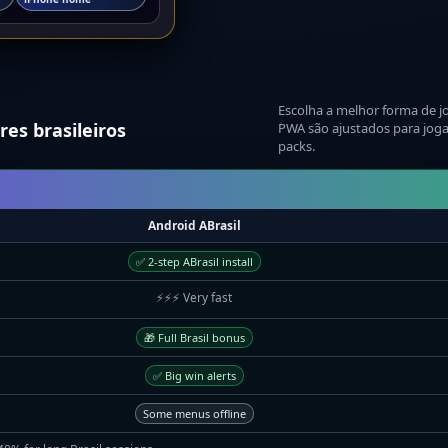
Escolha a melhor forma de j
res brasileiros
PWA são ajustados para joga
packs.
Android ABrasil
✅ 2-step ABrasil install
⚡⚡⚡ Very fast
🎁 Full Brasil bonus
✅ Big win alerts
Some menus offline