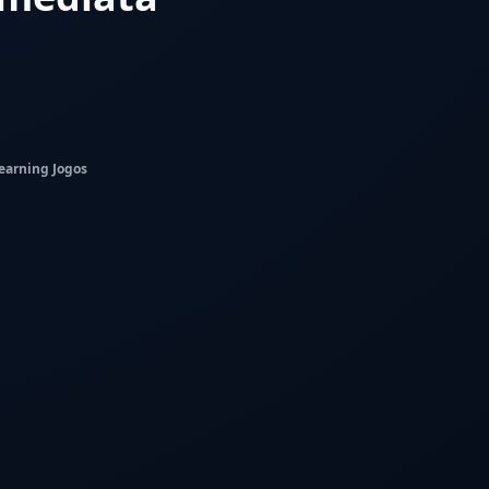
earning Jogos