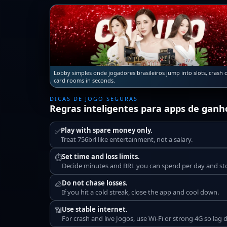
Lobby simples onde jogadores brasileiros jump into slots, crash 
card rooms in seconds.
DICAS DE JOGO SEGURAS
Regras inteligentes para apps de ganho
Play with spare money only.
✅
Treat 756brl like entertainment, not a salary.
Set time and loss limits.
⏱️
Decide minutes and BRL you can spend per day and stop
Do not chase losses.
🧊
If you hit a cold streak, close the app and cool down.
Use stable internet.
📶
For crash and live Jogos, use Wi‑Fi or strong 4G so lag 