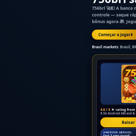
756brl 🚀💵 A banca
controle — saque ráp
bônus agora 🎁. Jogu
Começar a Jogar
⬇️
Brasil markets:
Brasil, B
4.6 / 5
★ rating from 
8.5k Android ABrasil &
Baixar
ANDROID ABRASIL
Fast 2-step install