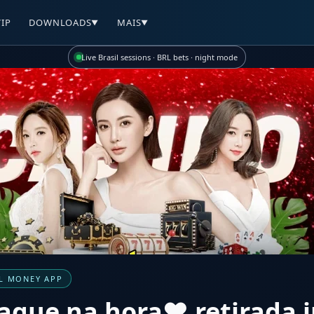
VIP
DOWNLOADS
MAIS
Live Brasil sessions · BRL bets · night mode
AL MONEY APP
saque na hora❤️ retirada 