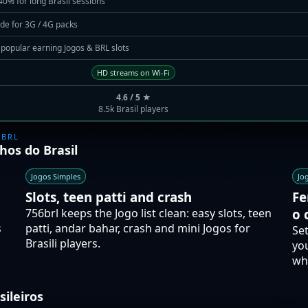
0% for long Brasil sessions
de for 3G / 4G packs
popular earning Jogos & BRL slots
HD streams on Wi-Fi
4.6 / 5 ★
8.5k Brasil players
6BRL
hos do Brasil
Jogos Simples
Jo
Slots, teen patti and crash
Fe
756brl keeps the Jogo list clean: easy slots, teen
o 
s
patti, andar bahar, crash and mini Jogos for
Se
Brasili players.
you
wh
ileiros