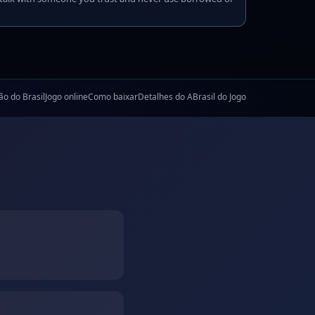
ão do Brasil
Jogo online
Como baixar
Detalhes do ABrasil do Jogo