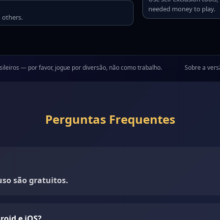
needed money to play.
 others.
sileiros — por favor, jogue por diversão, não como trabalho.
Sobre a vers
Perguntas Frequentes
so são gratuitos.
oid e iOS?