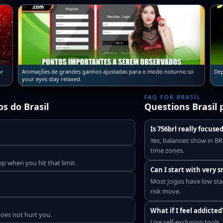
or
Animações de grandes ganhos ajustadas para o modo noturno so
Dep
your eyes stay relaxed.
FAQ FOR BRASIL
s do Brasil
Questions Brasil 
Is 756brl really focused
Yes, balances show in BR
time zones.
 when you hit that limit.
Can I start with very s
Most Jogos have low stak
risk move.
What if I feel addicted
does not hurt you.
Use self‑exclusion tools